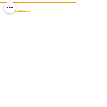
Nosso Endereço
Rua Francisca Luzanira Pinheiro
Candéa, 127 -
Jd. Presidente Dutra
Guarulhos
- SP - CEP:
07172-470
Contatos - Painéis Elétricos
vendas.paineis@btm.ind.br
Telefone:
(11) 2431-4961
WhatsApp:
(11) 98482-9871
Contatos - Serviços
vendas.servicos@btm.ind.br
Telefone:
(11) 2431-4661
WhatsApp:
(11) 98482-9871
Contatos - Barramentos
vendas.barramentos@btm.ind.br
Telefone:
(11) 2431-4978