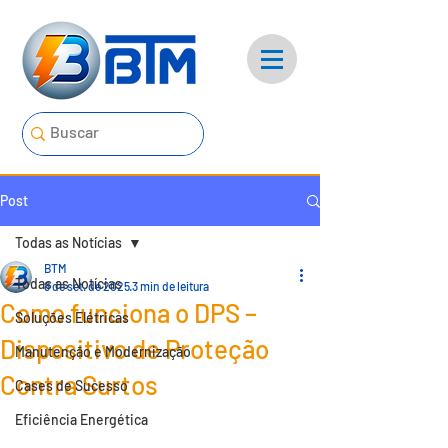
Post
Todas as Notícias
BTM
Todas as Notícias
8 de set. de 2025
3 min de leitura
Como funciona o DPS –
Soluções Elétricas
Dispositivo de Proteção
Manutenção e Modernização
Contra Surtos
Cases de Sucesso
Eficiência Energética