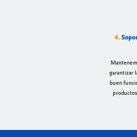
4.
Sopor
Mantenemo
garantizar l
buen funci
productos