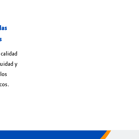
las
s
 calidad
nuidad y
 los
cos.