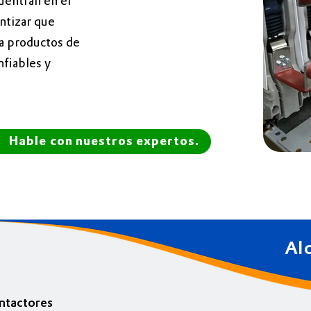
uentran en el
ntizar que
 a productos de
nfiables y
Hable con nuestros expertos.
Alc
ontactores