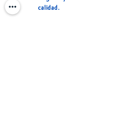
calidad.
Somos un fabricante y ensamblador
líder de aparamenta, barras colectoras y
sistemas de potencia de baja y media
tensión. Con un equipo altamente
cualificado, ofrecemos soluciones
integrales para empresas de generación
y distribución de energía, así como para
industrias de diversos sectores.
Nuestro compromiso es brindar
seguridad y eficiencia en cada
proyecto.