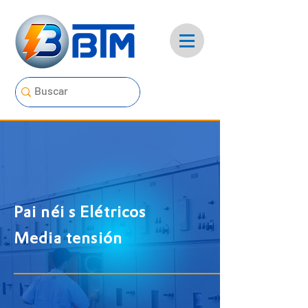
Pai
néi
s
Elétricos
Media tensión