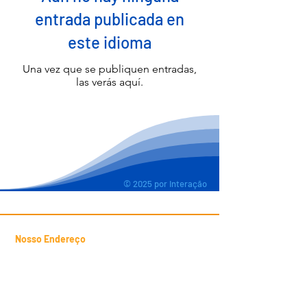
entrada publicada en
este idioma
Una vez que se publiquen entradas,
las verás aquí.
© 2025 por Interação
Nosso Endereço
Calle Francisca Luzanira Pinheiro
Candéa, 127 -
Jd. Presidente Dutra
Guarulhos
- SP - Código Postal:
07172-470