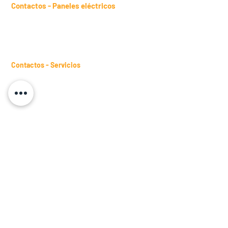
Contactos - Paneles eléctricos
sales.panels@btm.ind.br
Teléfono:
(11) 2431-4961
WhatsApp:
(11) 98482-9871
Contactos - Servicios
sales.services@btm.ind.br
Teléfono:
(11) 2431-4661
WhatsApp:
(11) 98482-9871
Contactos - Barras de distribución
sales.busbars@btm.ind.br
Teléfono:
(11) 2431-4978
WhatsApp:
(11) 98245-3317
Conviértete en representante
Solicitar una visita