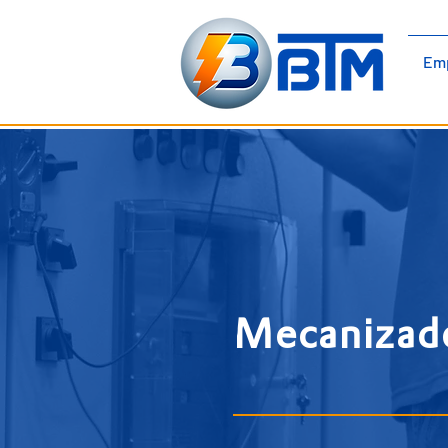
BTM Electromecánica | Paneles
Em
Eléctricos | Baja Tensión |
Armarios de Media Tensión
Mecanizad