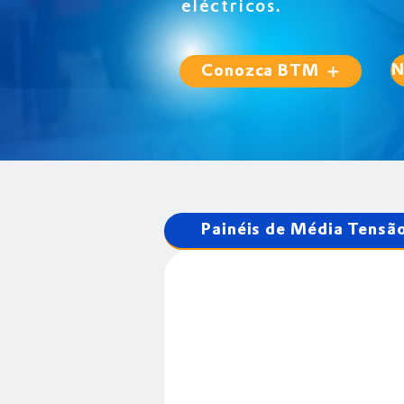
eléctricos.
N
Conozca BTM
Painéis de Média Tensã